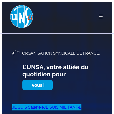
ÈME
5
ORGANISATION SYNDICALE DE FRANCE.
L’UNSA, votre alliée du
quotidien pour
vous
|
JE SUIS Salarié·e
JE SUIS MILITANT·E