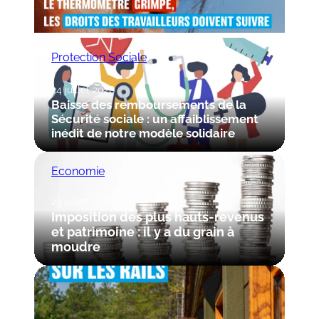
Protection Sociale
24 juillet 2026
Baisse des remboursements de la
Sécurité sociale : un affaiblissement
inédit de notre modèle solidaire
Economie
23 juillet 2026
Imposition des plus hauts-revenus
et patrimoine : il y a du grain à
moudre