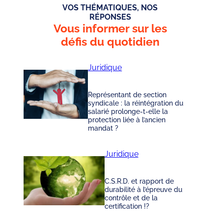
VOS THÉMATIQUES, NOS
RÉPONSES
Vous informer sur les
défis du quotidien
Juridique
Représentant de section
syndicale : la réintégration du
salarié prolonge-t-elle la
protection liée à l’ancien
mandat ?
Juridique
C.S.R.D. et rapport de
durabilité à l’épreuve du
contrôle et de la
certification !?