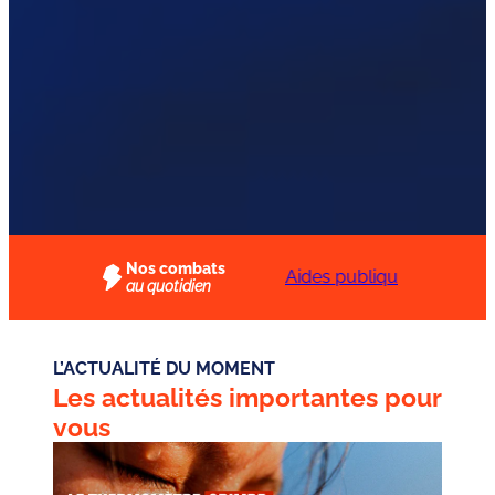
Nos combats
Protégeons
Aides publiques aux
au quotidien
immédiatement les
entreprises : un
travailleurs contre la
rapport à mettre en
canicule
oeuvre
L’ACTUALITÉ DU MOMENT
Les actualités importantes pour
vous