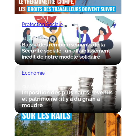
Protection Sociale
24 juillet 2026
Baisse des remboursements de la
Sécurité sociale : un affaiblissement
inédit de notre modèle solidaire
Economie
23 juillet 2026
Imposition des plus hauts-revenus
et patrimoine : il y a du grain à
moudre