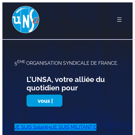
ÈME
5
ORGANISATION SYNDICALE DE FRANCE.
L’UNSA, votre alliée du
quotidien pour
vous
|
JE SUIS Salarié·e
JE SUIS MILITANT·E