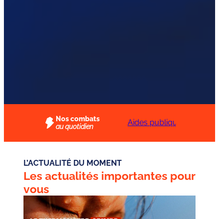
Nos combats
Protégeons
Aides publiques aux
au quotidien
immédiatement les
entreprises : un
travailleurs contre la
rapport à mettre en
canicule
oeuvre
L’ACTUALITÉ DU MOMENT
Les actualités importantes pour
vous