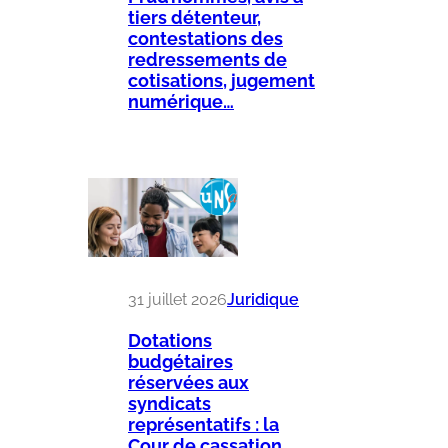
tiers détenteur,
contestations des
redressements de
cotisations, jugement
numérique…
31 juillet 2026
Juridique
Dotations
budgétaires
réservées aux
syndicats
représentatifs : la
Cour de cassation