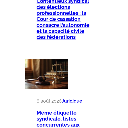
Contentieux syndical
des élections
professionnelles : la
Cour de cassation
consacre l’autonomie
et la capacité civile
des fédérations
6 août 2026
Juridique
Même étiquette
syndicale, listes
concurrentes aux