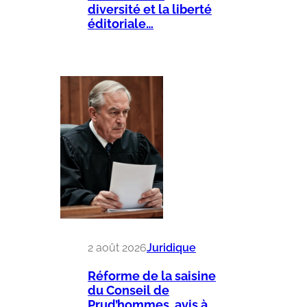
diversité et la liberté
éditoriale…
2 août 2026
Juridique
Réforme de la saisine
du Conseil de
Prud’hommes, avis à