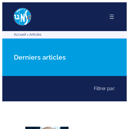
Aller
au
contenu
Accueil
>
Articles
Derniers articles
Filtrer par: