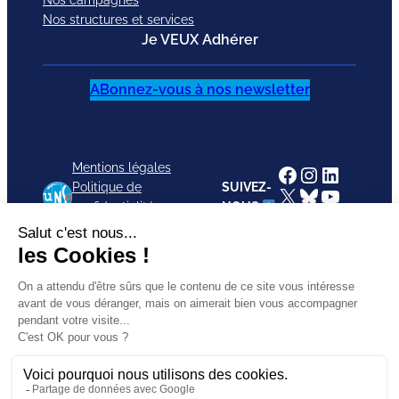
Nos structures et services
Je VEUX Adhérer
ABonnez-vous à nos newsletter
Mentions légales
Facebook
Instagram
LinkedI
Politique de
SUIVEZ-
X
Bluesky
YouTub
confidentialité
NOUS
TikTok
CGU