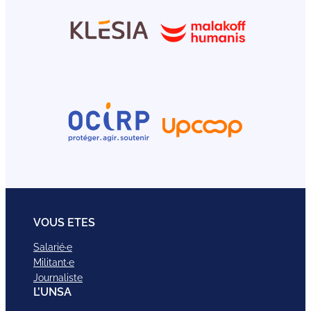
VOUS ETES
Salarié·e
Militant·e
Journaliste
L’UNSA