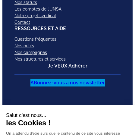
Nos statuts
Les comptes de l’UNSA
Notre projet syndical
Contact
RESSOURCES ET AIDE
Questions fréquentes
Nos outils
Nos campagnes
Nos structures et services
Je VEUX Adhérer
ABonnez-vous à nos newsletter
Mentions légales
Facebook
Instagram
LinkedI
Politique de
SUIVEZ-
X
Bluesky
YouTub
confidentialité
NOUS
TikTok
CGU