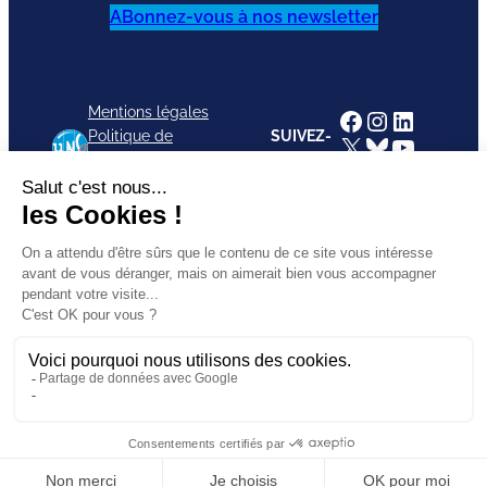
ABonnez-vous à nos newsletter
Mentions légales
Facebook
Instagram
LinkedI
Politique de
SUIVEZ-
X
Bluesky
YouTub
confidentialité
NOUS
TikTok
CGU