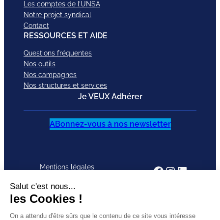
Les comptes de l’UNSA
Notre projet syndical
Contact
RESSOURCES ET AIDE
Questions fréquentes
Nos outils
Nos campagnes
Nos structures et services
Je VEUX Adhérer
ABonnez-vous à nos newsletter
Mentions légales
Facebook
Instagram
LinkedI
Politique de
SUIVEZ-
X
Bluesky
YouTub
confidentialité
NOUS
TikTok
CGU