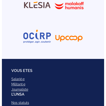
VOUS ETES
Salarié·e
Militant·e
Journaliste
L’UNSA
Nos statuts