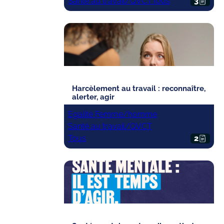
Santé au travail/QVCT
Tous
3
Harcèlement au travail : reconnaître,
alerter, agir
Egalité Femme/homme
Santé au travail/QVCT
Tous
2