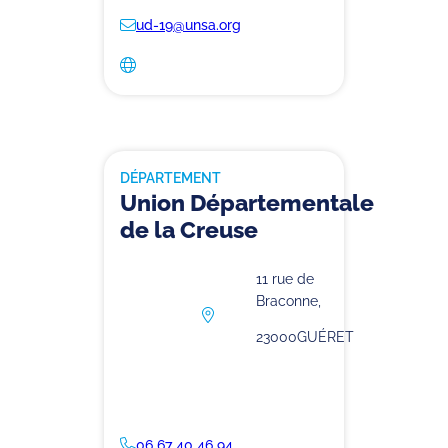
ud-19@unsa.org
DÉPARTEMENT
Union Départementale
de la Creuse
11 rue de
Braconne,
23000
GUÉRET
06 67 40 46 94