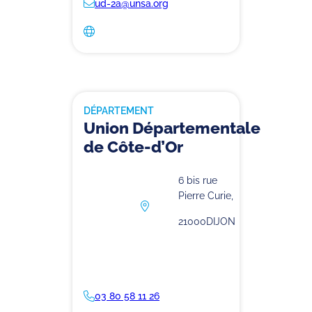
ud-2a@unsa.org
DÉPARTEMENT
Union Départementale
de Côte-d’Or
6 bis rue
Pierre Curie,
21000
DIJON
03 80 58 11 26