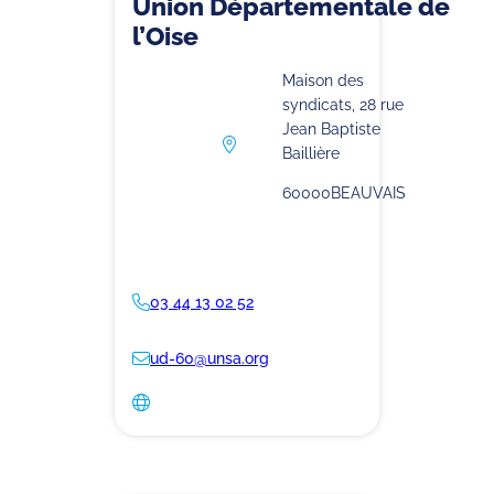
Union Départementale de
l’Oise
Maison des
syndicats, 28 rue
Jean Baptiste
Baillière
60000
BEAUVAIS
03 44 13 02 52
ud-60@unsa.org