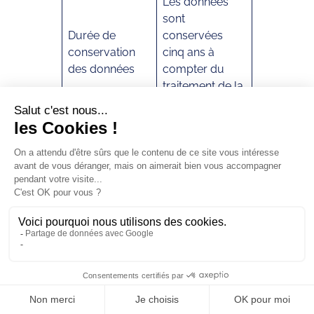
Les données
sont
Durée de
conservées
conservation
cinq ans à
des données
compter du
traitement de la
demande.
Les mesures de
sécurité sont
mises en
Mesures de
œuvre
sécurité
conformément
techniques /
à la politique de
organisationnell
sécurité des
es (description
systèmes
générale)
d’information
(PSSI) du
Syndicat.