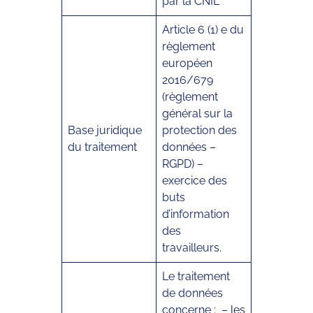
par la CNIL
Article 6 (1) e du
règlement
européen
2016/679
(règlement
général sur la
Base juridique
protection des
du traitement
données –
RGPD) –
exercice des
buts
d’information
des
travailleurs.
Le traitement
de données
concerne : – les