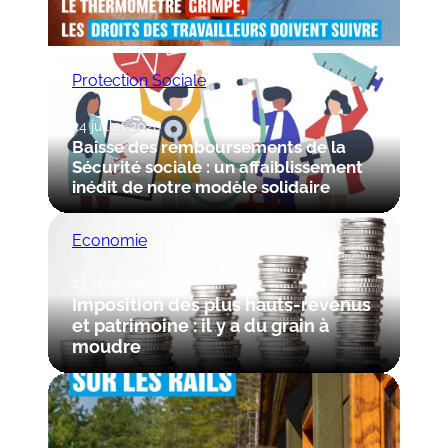
Protection Sociale
24 juillet 2026
Baisse des remboursements de la
Sécurité sociale : un affaiblissement
inédit de notre modèle solidaire
Economie
23 juillet 2026
Imposition des plus hauts-revenus
et patrimoine : il y a du grain à
moudre