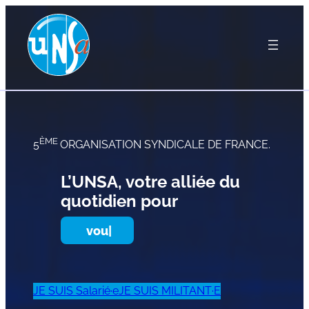
ÈME
5
ORGANISATION SYNDICALE DE FRANCE.
L’UNSA, votre alliée du
quotidien pour
vous d
|
JE SUIS Salarié·e
JE SUIS MILITANT·E