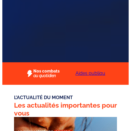
Nos combats
Protégeons
Aides publiques aux
au quotidien
immédiatement les
entreprises : un
travailleurs contre la
rapport à mettre en
canicule
oeuvre
L’ACTUALITÉ DU MOMENT
Les actualités importantes pour
vous