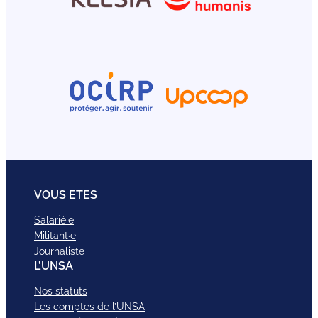
VOUS ETES
Salarié·e
Militant·e
Journaliste
L’UNSA
Nos statuts
Les comptes de l’UNSA