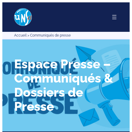
Aller
au
contenu
Accueil
>
Communiqués de presse
Espace Presse –
Communiqués &
Dossiers de
Presse