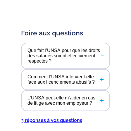
Foire aux questions
Que fait l’UNSA pour que les droits
des salariés soient effectivement
respectés ?
Comment l’UNSA intervient-elle
Nous formons nos représentants,
face aux licenciements abusifs ?
nous documentons les violations,
nous agissons en justice quand
L’UNSA peut-elle m’aider en cas
nécessaire et nous alertons
Nous contestons les licenciements
de litige avec mon employeur ?
l’inspection du travail. Le droit du
sans cause réelle et sérieuse avec
travail n’est utile que s’il est
tous les moyens à disposition :
3 réponses à vos questions
appliqué et notre rôle est
médiation, procédure
Oui. Nos représentants et
précisément de veiller à ce qu’il le
prud’homale, action syndicale
conseillers du salarié connaissent