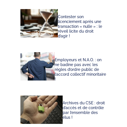
Contester son
licenciement après une
transaction « nulle » : le
réveil licite du droit
d’agir !
Employeurs et N.A.O. : on
ne badine pas avec les
règles d’ordre public de
l’accord collectif minoritaire
!
Archives du CSE : droit
d’accès et de contrôle
par l’ensemble des
élus !