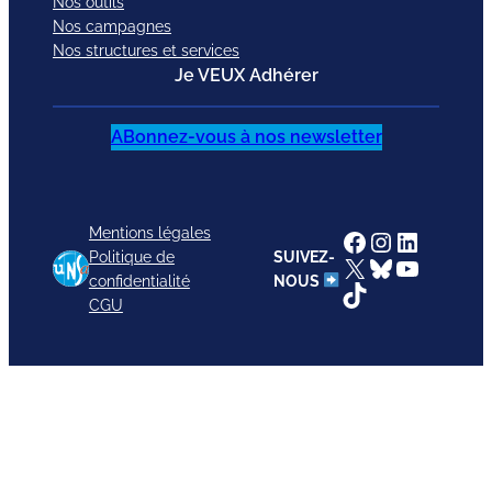
Nos outils
Nos campagnes
Nos structures et services
Je VEUX Adhérer
ABonnez-vous à nos newsletter
Mentions légales
Facebook
Instagram
LinkedI
Politique de
SUIVEZ-
X
Bluesky
YouTub
confidentialité
NOUS
TikTok
CGU