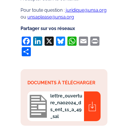
Pour toute question :
juridique@unsa.org
ou
unsaplease@unsa.org
Partager sur vos réseaux
Facebook
LinkedIn
X
Bluesky
WhatsApp
Email
Print
Partager
DOCUMENTS À TÉLÉCHARGER
lettre_ouvertu
re_nao2024_d
s_ent_11_a_49
_sal