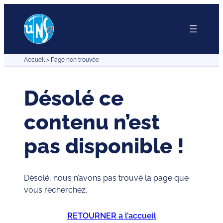
Aller
au
contenu
Accueil
>
Page non trouvée
Désolé ce
contenu n’est
pas disponible !
Désolé, nous n’avons pas trouvé la page que
vous recherchez.
RETOURNER a l’accueil