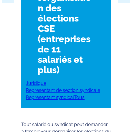
n des
élections
CSE
(entreprises
de 11
salariés et
plus)
Juridique
Représentant de section syndicale
Représentant syndical
Tous
Tout salarié ou syndicat peut demander
à l’employeur d’organiser les élections du