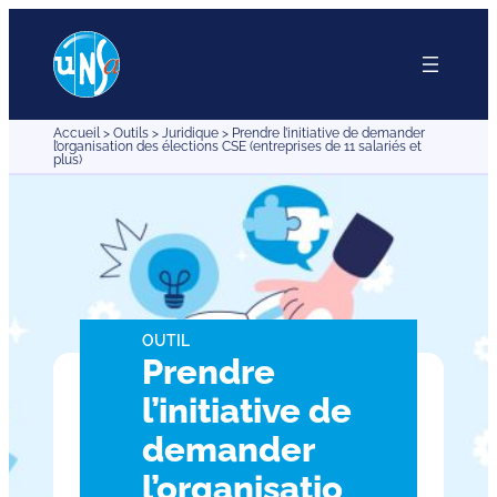
Aller
au
contenu
Accueil
>
Outils
>
Juridique
>
Prendre l’initiative de demander
l’organisation des élections CSE (entreprises de 11 salariés et
plus)
OUTIL
Prendre
l’initiative de
demander
l’organisatio