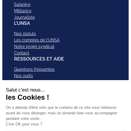
Salarié·e
Militant·e
Journaliste
L’UNSA
Nos statuts
Les comptes de l’UNSA
Notre projet syndical
Contact
RESSOURCES ET AIDE
Questions fréquentes
Nos outils
Nos campagnes
Nos structures et services
Je VEUX Adhérer
ABonnez-vous à nos newsletter