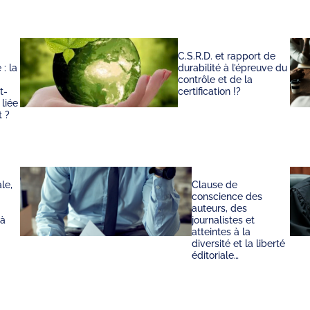
C.S.R.D. et rapport de
 : la
durabilité à l’épreuve du
contrôle et de la
t-
certification !?
 liée
t ?
le,
Clause de
conscience des
auteurs, des
 à
journalistes et
atteintes à la
diversité et la liberté
éditoriale…