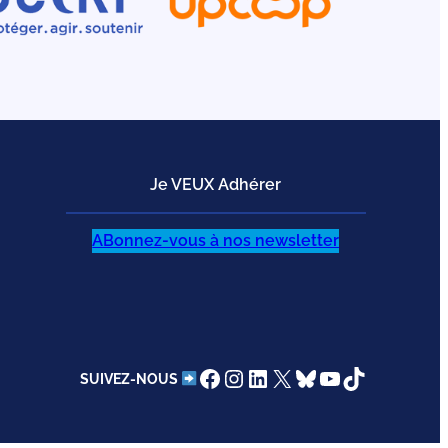
Je VEUX Adhérer
ABonnez-vous à nos newsletter
Facebook
Instagram
LinkedIn
X
Bluesky
YouTube
TikTok
SUIVEZ-NOUS