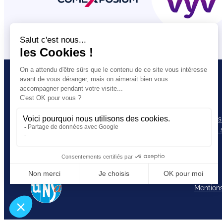
VOUS ETES
L’UNSA
Salarié·e
Nos statuts
Militant·e
Les comptes
Journaliste
Notre projet 
Contact
Mentions