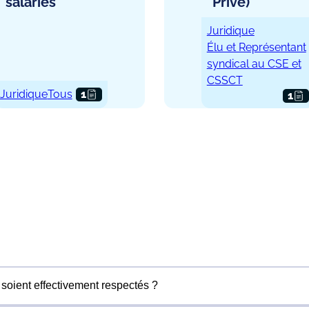
salariés
Privé)
Juridique
Élu et Représentant
syndical au CSE et
CSSCT
Juridique
Tous
1
1
 soient effectivement respectés ?