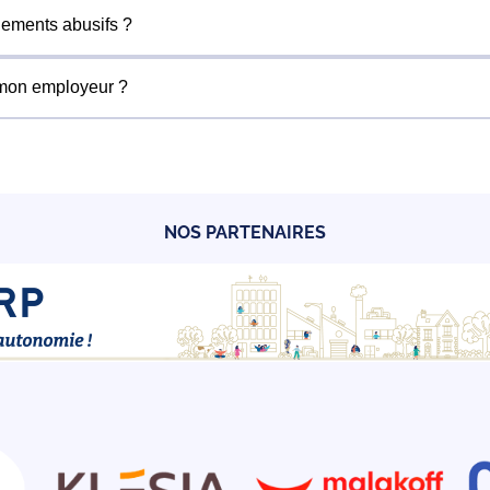
iements abusifs ?
ons les violations, nous agissons en justice quand nécessair
et notre rôle est précisément de veiller à ce qu’il le soit, terrai
 mon employeur ?
réelle et sérieuse avec tous les moyens à disposition : médi
 pour reconnaître les situations abusives et agir vite parce q
p
t
artager
ié connaissent le droit du travail et peuvent vous accompagner
Prud’hommes. Vous n’avez pas à affronter seul un employeur qu
NOS PARTENAIRES
p
t
artager
p
t
artager