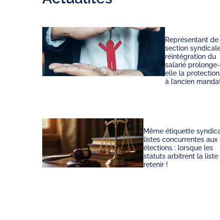
Représentant de
section syndicale
réintégration du
salarié prolonge-
elle la protection
à l’ancien manda
Même étiquette syndica
listes concurrentes aux
élections : lorsque les
statuts arbitrent la liste
retenir !