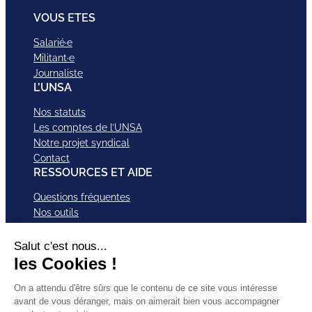
VOUS ETES
Salarié·e
Militant·e
Journaliste
L’UNSA
Nos statuts
Les comptes de l’UNSA
Notre projet syndical
Contact
RESSOURCES ET AIDE
Questions fréquentes
Nos outils
Nos campagnes
Nos structures et services
Je VEUX Adhérer
ABonnez-vous à nos newsletter