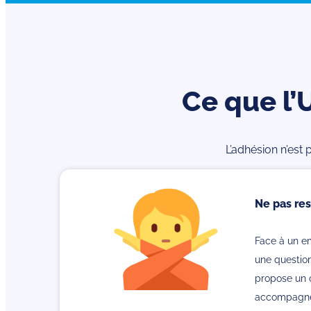
Ce que l
L’adhésion n’est 
Ne pas res
Face à un emp
une questio
propose un c
accompagne