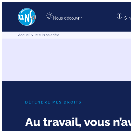
Aller
au
Nous découvrir
S’i
contenu
Accueil
>
Je suis salarié·e
DÉFENDRE MES DROITS
Au travail, vous n’a