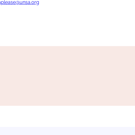
aplease@unsa.org
rtager