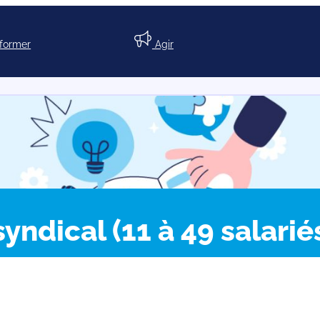
nformer
Agir
ndical (11 à 49 salarié