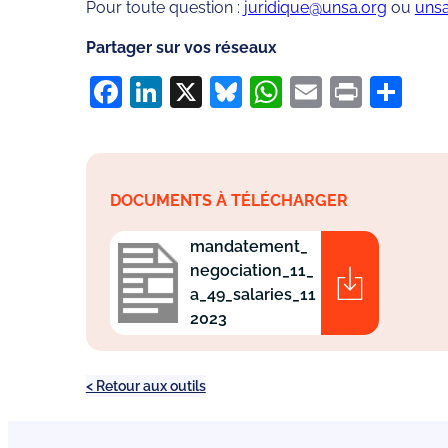
Pour toute question :
juridique@unsa.org
ou
uns
Partager sur vos réseaux
Facebook
LinkedIn
X
Bluesky
WhatsApp
Email
Print
Pa
DOCUMENTS À TÉLÉCHARGER
mandatement_
negociation_11_
a_49_salaries_11
2023
< Retour aux outils