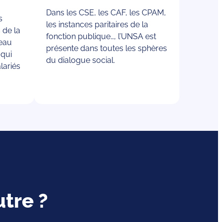
Dans les CSE, les CAF, les CPAM,
s
les instances paritaires de la
 de la
fonction publique…, l’UNSA est
veau
présente dans toutes les sphères
 qui
du dialogue social.
lariés
tre ?