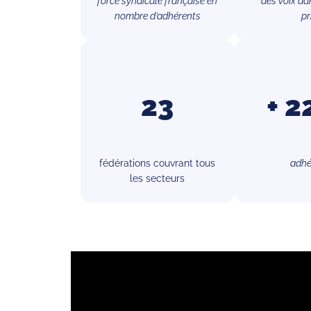
force syndicale française en
des voix da
nombre d’adhérents
pr
23
+ 2
fédérations couvrant tous
adhé
les secteurs