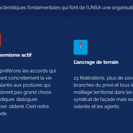
actéristiques fondamentales qui font de l’UNSA une organisati
formisme actif
L’ancrage de terrain
préférons les accords qui
ent concrètement la vie
23 fédérations, plus de 10
lariés aux postures qui
branches du privé et tous l
liorent pas grand chose.
maillage territorial dans l
diquer, dialoguer,
syndicat de façade mais est
er, obtenir. C’est notre
salariés et les agents.
de.