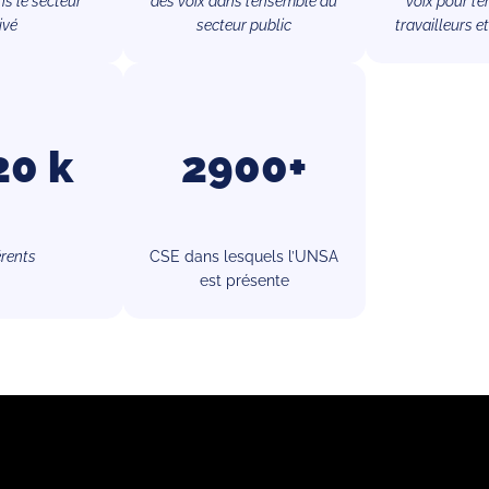
ns le secteur
des voix dans l’ensemble du
voix pour l’
ivé
secteur public
travailleurs e
20 k
2900+
rents
CSE dans lesquels l’UNSA
est présente