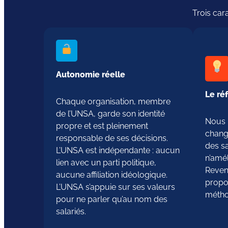
Trois car
Autonomie réelle
Le ré
Chaque organisation, membre
de l’UNSA, garde son identité
Nous 
propre et est pleinement
chang
responsable de ses décisions.
des sa
L’UNSA est indépendante : aucun
n’amé
lien avec un parti politique,
Reven
aucune affiliation idéologique.
propos
L’UNSA s’appuie sur ses valeurs
métho
pour ne parler qu’au nom des
salariés.