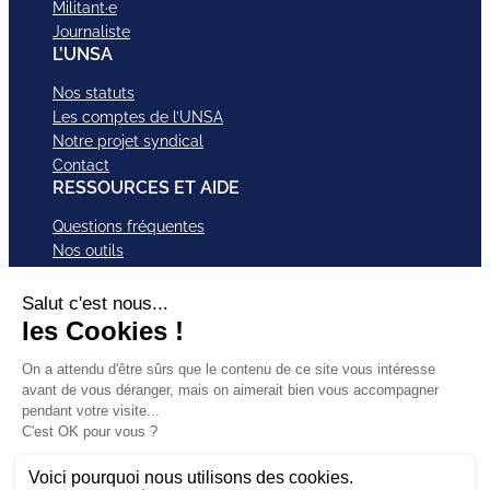
Militant·e
Journaliste
L’UNSA
Nos statuts
Les comptes de l’UNSA
Notre projet syndical
Contact
RESSOURCES ET AIDE
Questions fréquentes
Nos outils
Nos campagnes
Nos structures et services
Je VEUX Adhérer
ABonnez-vous à nos newsletter
Mentions légales
Facebook
Instagram
LinkedI