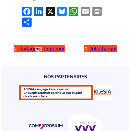
Facebook
LinkedIn
X
Bluesky
WhatsApp
Email
Print
Partager
Partager
Imprimer
Télécharger
NOS PARTENAIRES