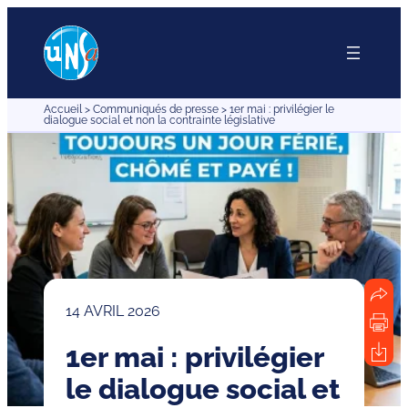
Aller
au
contenu
Accueil
>
Communiqués de presse
>
1er mai : privilégier le
dialogue social et non la contrainte législative
14 AVRIL 2026
1er mai : privilégier
le dialogue social et