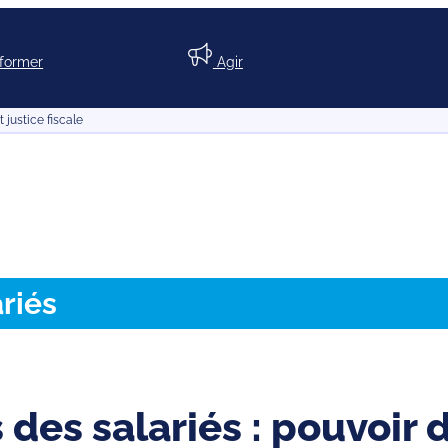
nformer
Agir
 justice fiscale
riés
des salariés : pouvoir d