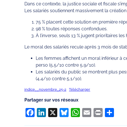
Dans ce contexte, la justice sociale et fiscale s’
Les salariés soutiennent massivement la création 
75 % placent cette solution en première rép
98 % toutes réponses confondues.
À l’inverse, seuls 13 % jugent prioritaires le
Le moral des salariés recule après 3 mois de stab
Les femmes affichent un moral inférieur à ce
perso (5,5/10 contre 5,9/10).
Les salariés du public se montrent plus pes
(4,4/10 contre 5,1/10).
indice__novembre_25-2
Télécharger
Partager sur vos réseaux
Facebook
LinkedIn
X
Bluesky
WhatsApp
Email
Print
Pa