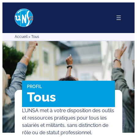
Aller
au
contenu
Accueil
>
Tous
PROFIL
Tous
L’UNSA met à votre disposition des outils
et ressources pratiques pour tous les
salariés et militants, sans distinction de
rôle ou de statut professionnel.