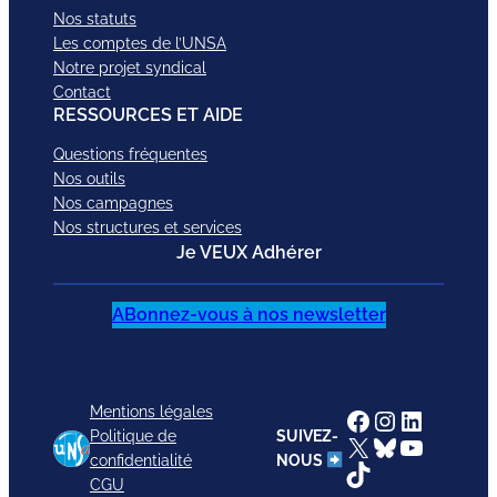
Nos statuts
Les comptes de l’UNSA
Notre projet syndical
Contact
RESSOURCES ET AIDE
Questions fréquentes
Nos outils
Nos campagnes
Nos structures et services
Je VEUX Adhérer
ABonnez-vous à nos newsletter
Mentions légales
Facebook
Instagram
LinkedI
Politique de
SUIVEZ-
X
Bluesky
YouTub
confidentialité
NOUS
TikTok
CGU