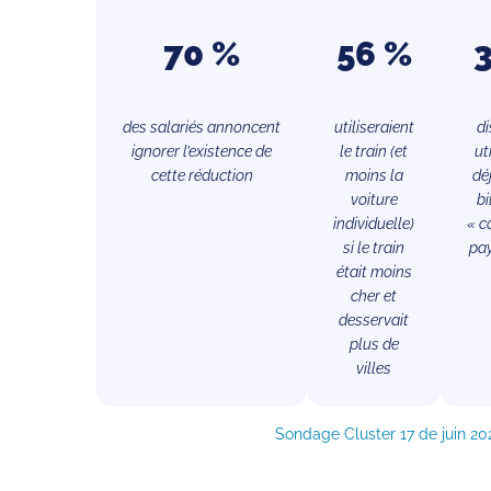
70 %
56 %
des salariés annoncent
utiliseraient
di
ignorer l’existence de
le train (et
ut
cette réduction
moins la
dé
voiture
bi
individuelle)
« c
si le train
pa
était moins
cher et
desservait
plus de
villes
Sondage Cluster 17 de juin 20