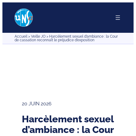
Aller
au
contenu
Accueil
>
Veille JO
>
Harcèlement sexuel d’ambiance : la Cour
de cassation reconnaît le préjudice d’exposition
20 JUIN 2026
Harcèlement sexuel
d’ambiance : la Cour