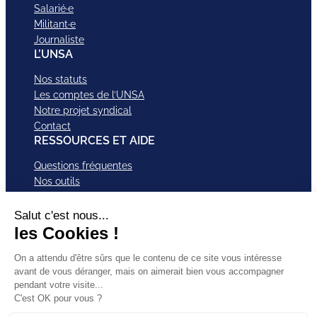
Salarié·e
Militant·e
Journaliste
L’UNSA
Nos statuts
Les comptes de l’UNSA
Notre projet syndical
Contact
RESSOURCES ET AIDE
Questions fréquentes
Nos outils
Nos campagnes
Nos structures et services
Je VEUX Adhérer
ABonnez-vous à nos newsletter