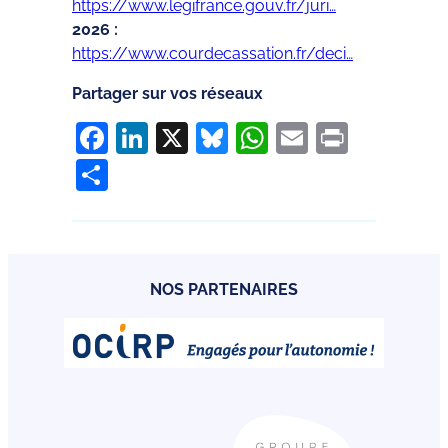
https://www.legifrance.gouv.fr/juri…
2026 :
https://www.courdecassation.fr/deci…
Partager sur vos réseaux
Facebook
LinkedIn
X
Bluesky
WhatsApp
Email
Print
Partager
NOS PARTENAIRES