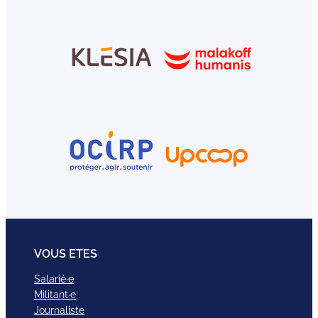
VOUS ETES
Salarié·e
Militant·e
Journaliste