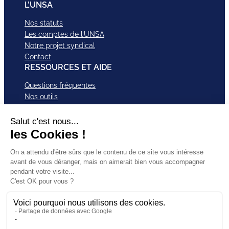
L’UNSA
Nos statuts
Les comptes de l’UNSA
Notre projet syndical
Contact
RESSOURCES ET AIDE
Questions fréquentes
Nos outils
Nos campagnes
Nos structures et services
Je VEUX Adhérer
ABonnez-vous à nos newsletter
Mentions légales
Facebook
Instagram
LinkedI
Politique de
SUIVEZ-
X
Bluesky
YouTub
confidentialité
NOUS