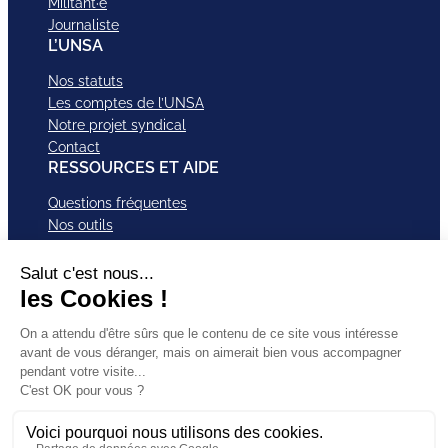
Militant·e
Journaliste
L’UNSA
Nos statuts
Les comptes de l’UNSA
Notre projet syndical
Contact
RESSOURCES ET AIDE
Questions fréquentes
Nos outils
Nos campagnes
Nos structures et services
Je VEUX Adhérer
ABonnez-vous à nos newsletter
Mentions légales
Facebook
Instagram
LinkedI