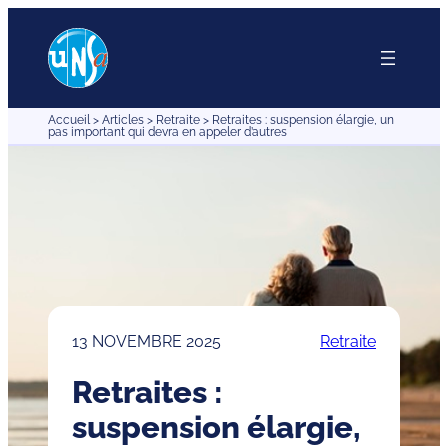
Aller
au
contenu
Accueil
>
Articles
>
Retraite
>
Retraites : suspension élargie, un
pas important qui devra en appeler d’autres
13 NOVEMBRE 2025
Retraite
Retraites :
suspension élargie,