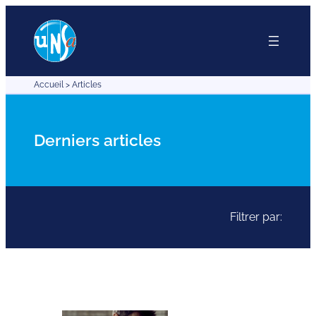
Aller
au
contenu
Accueil
>
Articles
Derniers articles
Filtrer par: