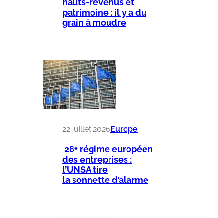
hauts-revenus et
patrimoine : il y a du
grain à moudre
22 juillet 2026
Europe
28ᵉ régime européen
des entreprises :
l’UNSA tire
la sonnette d’alarme