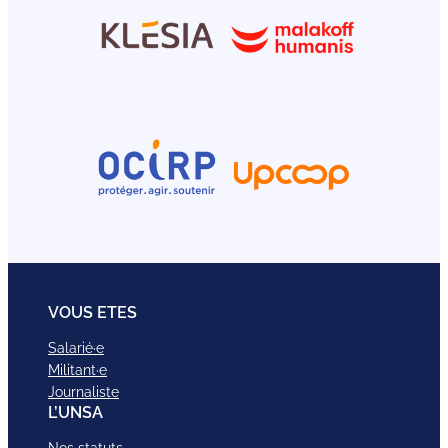
VOUS ETES
Salarié·e
Militant·e
Journaliste
L’UNSA
Nos statuts