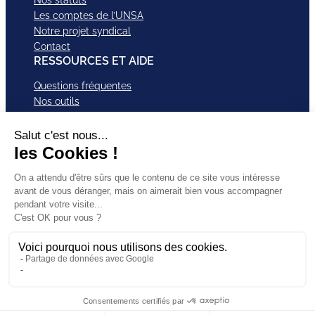
Les comptes de l’UNSA
Notre projet syndical
Contact
RESSOURCES ET AIDE
Questions fréquentes
Nos outils
Nos campagnes
Nos structures et services
Je VEUX Adhérer
ABonnez-vous à nos newsletter
Mentions légales
Facebook
Instagram
LinkedI
Politique de
SUIVEZ-
X
Bluesky
YouTub
confidentialité
NOUS
TikTok
CGU