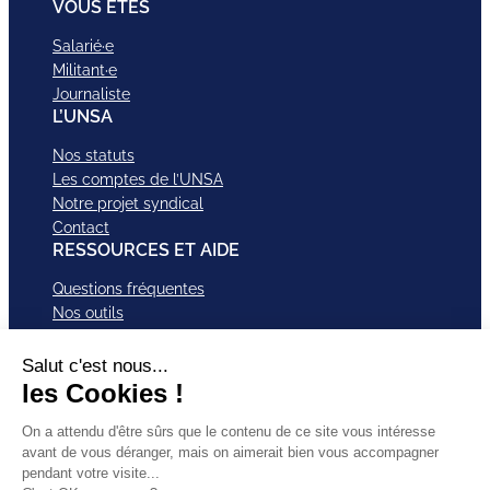
VOUS ETES
Salarié·e
Militant·e
Journaliste
L’UNSA
Nos statuts
Les comptes de l’UNSA
Notre projet syndical
Contact
RESSOURCES ET AIDE
Questions fréquentes
Nos outils
Nos campagnes
Nos structures et services
Je VEUX Adhérer
ABonnez-vous à nos newsletter