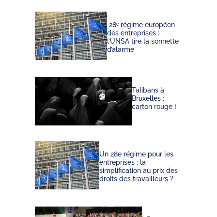
28ᵉ régime européen
des entreprises :
l’UNSA tire la sonnette
d’alarme
Talibans à
Bruxelles :
carton rouge !
Un 28e régime pour les
entreprises : la
simplification au prix des
droits des travailleurs ?