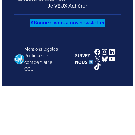
Je VEUX Adhérer
ABonnez-vous à nos newsletter
Mentions légales
Facebook
Instagram
LinkedI
Politique de
SUIVEZ-
X
Bluesky
YouTub
confidentialité
NOUS
TikTok
CGU