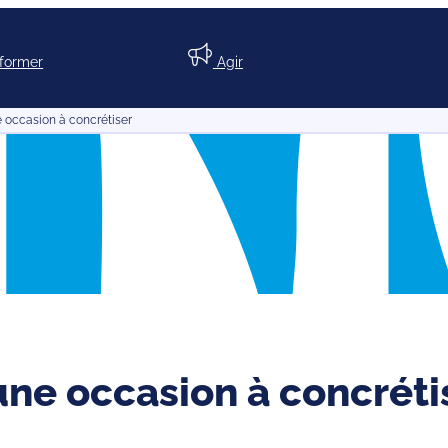
nformer
Agir
e occasion à concrétiser
 une occasion à concréti