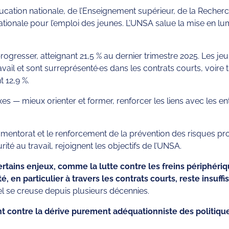
Éducation nationale, de l’Enseignement supérieur, de la Recher
nationale pour l’emploi des jeunes. L’UNSA salue la mise en lu
gresser, atteignant 21,5 % au dernier trimestre 2025. Les j
vail et sont surreprésenté·es dans les contrats courts, voire t
t 12,9 %.
xes — mieux orienter et former, renforcer les liens avec les en
u mentorat et le renforcement de la prévention des risques prof
é au travail, rejoignent les objectifs de l’UNSA.
certains enjeux, comme la lutte contre les freins périphér
ité, en particulier à travers les contrats courts, reste insu
uel se creuse depuis plusieurs décennies.
contre la dérive purement adéquationniste des politiques