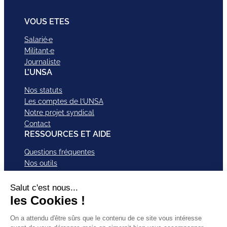
VOUS ETES
Salarié·e
Militant·e
Journaliste
L’UNSA
Nos statuts
Les comptes de l’UNSA
Notre projet syndical
Contact
RESSOURCES ET AIDE
Questions fréquentes
Nos outils
Nos campagnes
Nos structures et services
Je VEUX Adhérer
ABonnez-vous à nos newsletter