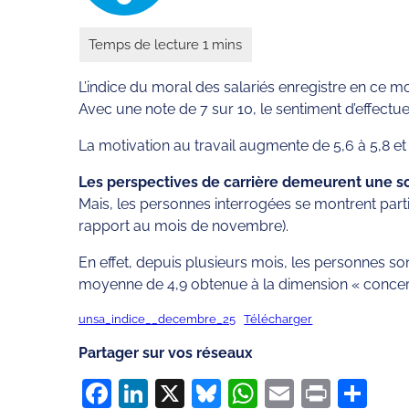
L’indice du moral des salariés enregistre en ce 
Avec une note de 7 sur 10, le sentiment d’effectuer
La motivation au travail augmente de 5,6 à 5,8 et
Les perspectives de carrière demeurent une so
Mais, les personnes interrogées se montrent parti
rapport au mois de novembre).
En effet, depuis plusieurs mois, les personnes s
moyenne de 4,9 obtenue à la dimension « concernan
unsa_indice__decembre_25
Télécharger
Partager sur vos réseaux
Facebook
LinkedIn
X
Bluesky
WhatsApp
Email
Print
Pa