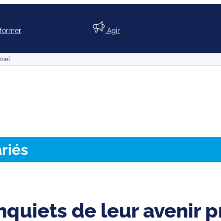
nformer
Agir
nnel
riés
inquiets de leur avenir 