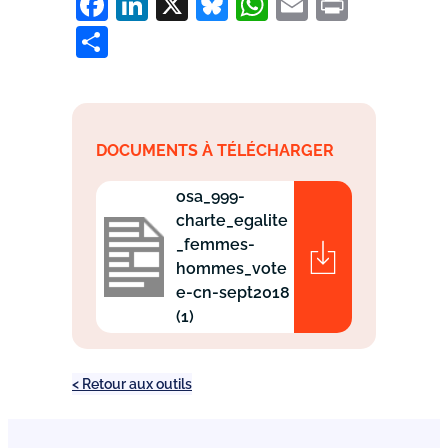
Facebook
LinkedIn
X
Bluesky
WhatsApp
Email
Print
Partager
DOCUMENTS À TÉLÉCHARGER
osa_999-
charte_egalite
_femmes-
hommes_vote
e-cn-sept2018
(1)
< Retour aux outils