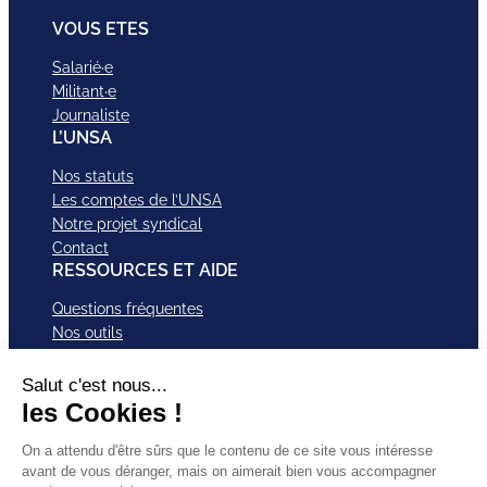
VOUS ETES
Salarié·e
Militant·e
Journaliste
L’UNSA
Nos statuts
Les comptes de l’UNSA
Notre projet syndical
Contact
RESSOURCES ET AIDE
Questions fréquentes
Nos outils
Nos campagnes
Nos structures et services
Je VEUX Adhérer
ABonnez-vous à nos newsletter