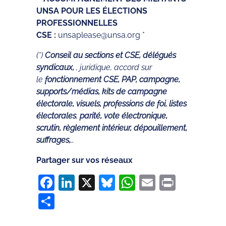
UNSA POUR LES ÉLECTIONS
PROFESSIONNELLES
CSE :
unsaplease@unsa.org *
(*)
Conseil au sections et CSE, délégués
syndicaux,
, juridique, accord sur
le
fonctionnement CSE, PAP, campagne,
supports/médias, kits de campagne
électorale, visuels, professions de foi, listes
électorales
,
parité, vote électronique,
scrutin, règlement intérieur, dépouillement,
suffrages,
…
Partager sur vos réseaux
Facebook
LinkedIn
X
Bluesky
WhatsApp
Email
Print
Partager