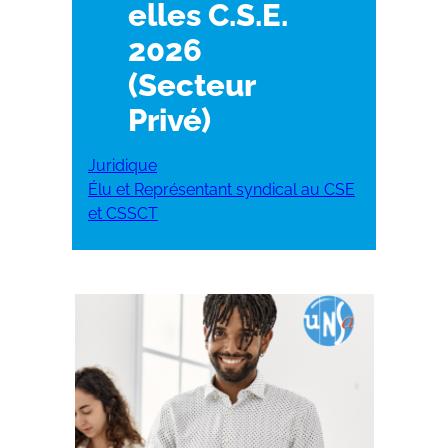
elles C.S.E.
2026
(Secteur
Privé)
Juridique
Élu et Représentant syndical au CSE
et CSSCT