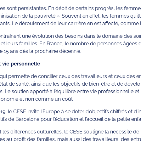
es sont persistantes. En dépit de certains progrès, les femme
inisation de la pauvreté ». Souvent en effet, les femmes quit
ants. Le déroulement de leur carrière en est affecté, comme l
raînent une évolution des besoins dans le domaine des soins
s et leurs familles. En France, le nombre de personnes âgées 
 15 ans dès la prochaine décennie.
t vie personnelle
ui permette de concilier ceux des travailleurs et ceux des 
 l’état de santé, ainsi que les objectifs de bien-être et de dé
ses. Le soutien apporté à l’équilibre entre vie professionnelle
’économie et non comme un coût.
19, le CESE invite l’Europe à se doter d’objectifs chiffrés et d
s de Barcelone pour l’éducation et l’accueil de la petite enf
s différences culturelles, le CESE souligne la nécessité de poli
es au profit des familles, mais aussi des travailleurs, des ent