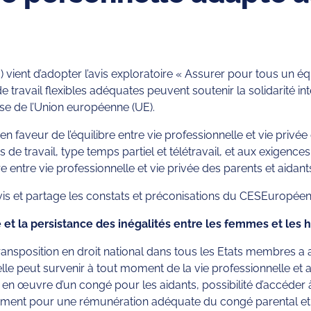
ent d’adopter l’avis exploratoire « Assurer pour tous un équil
 travail flexibles adéquates peuvent soutenir la solidarité in
e de l’Union européenne (UE).
s en faveur de l’équilibre entre vie professionnelle et vie pri
de travail, type temps partiel et télétravail, et aux exigence
re entre vie professionnelle et vie privée des parents et aidant
avis et partage les constats et préconisations du CESEuropéen
 et la persistance des inégalités entre les femmes et le
ansposition en droit national dans tous les Etats membres a am
lle peut survenir à tout moment de la vie professionnelle et a
en œuvre d’un congé pour les aidants, possibilité d’accéder 
amment pour une rémunération adéquate du congé parental et p