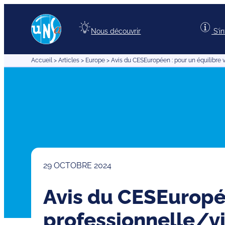
Aller
au
Nous découvrir
S’i
contenu
Accueil
>
Articles
>
Europe
>
Avis du CESEuropéen : pour un équilibre 
29 OCTOBRE 2024
Avis du CESEuropée
professionnelle/v