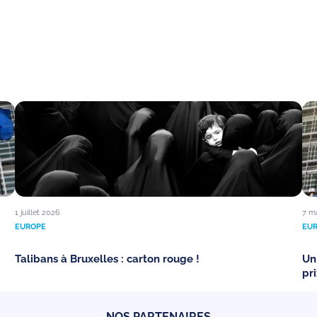
1 juillet 2026
7 m
EUROPE
EU
Talibans à Bruxelles : carton rouge !
Un
pri
NOS PARTENAIRES