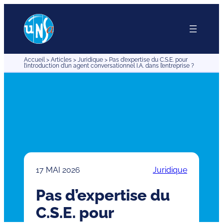
Aller
au
contenu
Accueil
>
Articles
>
Juridique
>
Pas d’expertise du C.S.E. pour
l’introduction d’un agent conversationnel I.A. dans l’entreprise ?
17 MAI 2026
Juridique
Pas d’expertise du
C.S.E. pour