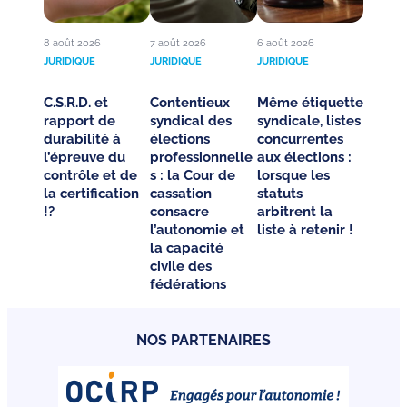
8 août 2026
7 août 2026
6 août 2026
JURIDIQUE
JURIDIQUE
JURIDIQUE
C.S.R.D. et
Contentieux
Même étiquette
rapport de
syndical des
syndicale, listes
durabilité à
élections
concurrentes
l’épreuve du
professionnelle
aux élections :
contrôle et de
s : la Cour de
lorsque les
la certification
cassation
statuts
!?
consacre
arbitrent la
l’autonomie et
liste à retenir !
la capacité
civile des
fédérations
NOS PARTENAIRES