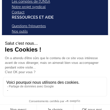
Les comptes de l’UNSA
Notre projet syndical
Contact
RESSOURCES ET AIDE
Questions fréquentes
Nos outils
Nos campagnes
Nos structures et services
Je VEUX Adhérer
ABonnez-vous à nos newsletter
Mentions légales
Facebook
Instagram
LinkedI
Politique de
SUIVEZ-
X
Bluesky
YouTub
confidentialité
NOUS
TikTok
CGU