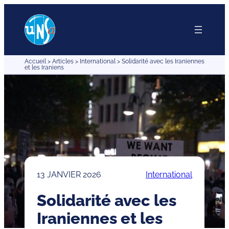
Aller
au
contenu
Accueil
>
Articles
>
International
>
Solidarité avec les Iraniennes
et les Iraniens
13 JANVIER 2026
International
Solidarité avec les
Iraniennes et les