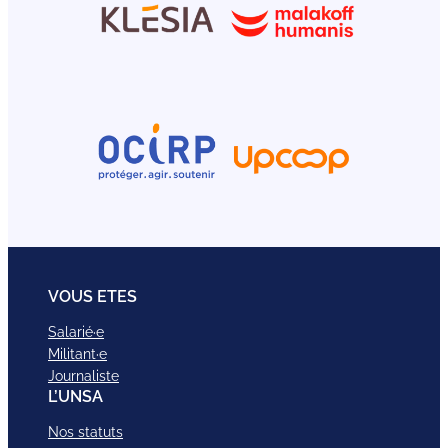
VOUS ETES
Salarié·e
Militant·e
Journaliste
L’UNSA
Nos statuts