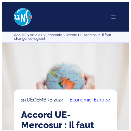
Aller
au
contenu
Accueil
>
Articles
>
Economie
>
Accord UE-Mercosur : il faut
changer de logiciel
19 DÉCEMBRE 2024
Economie
Europe
Accord UE-
Mercosur : il faut