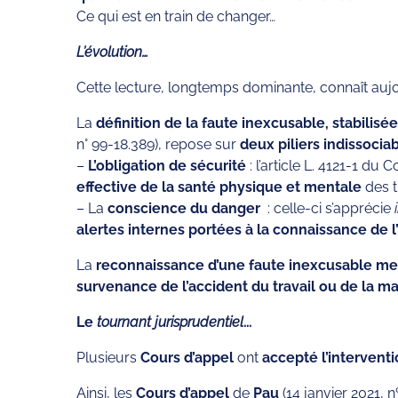
Ce qui est en train de changer…
L’évolution…
Cette lecture, longtemps dominante, connaît auj
La
définition de la faute inexcusable, stabilisé
n° 99-18.389), repose sur
deux piliers indissocia
–
L’obligation de sécurité
: l’article L. 4121-1 d
effective de la santé physique et mentale
des t
– La
conscience du danger
: celle-ci s’apprécie
alertes internes portées à la connaissance de 
La
reconnaissance d’une faute inexcusable met
survenance de l’accident du travail ou de la m
Le
tournant jurisprudentiel
…
Plusieurs
Cours d’appel
ont
accepté l’interventi
Ainsi, les
Cours d’appel
de
Pau
(14 janvier 2021, 