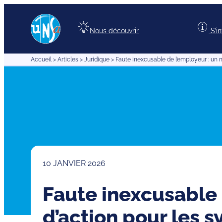
Aller
au
Nous découvrir
S’i
contenu
Accueil
>
Articles
>
Juridique
>
Faute inexcusable de l’employeur : un n
10 JANVIER 2026
Faute inexcusable 
d’action pour les s