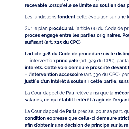
recevable lorsqu’elle se limite au soutien des 
Les juridictions
fondent
cette évolution sur une
l
Sur le plan
procédural
, l’article 66 du Code de p
procès engagé entre les parties originaires. Po
suffisant (art. 325 du CPC)
.
L’article 328 du Code de procédure civile disti
– l’intervention
principale
(art. 329 du CPC), par l
intérêts. Cette voie demeure proscrite devant le
–
l’intervention accessoire
(art. 330 du CPC), pa
justifie d’un intérêt à soutenir cette partie, 
La Cour d’appel de
Pau
relève ainsi que la
méconn
salariés, ce qui établit l’intérêt à agir de l’orga
La Cour d’appel de
Paris
précise, pour sa part, q
condition expresse que celle-ci demeure strict
afin d’obtenir une décision de principe sur la r