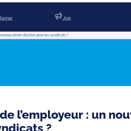
nformer
Agir
ouveau levier d’action pour les syndicats ?
de l’employeur : un nou
yndicats ?