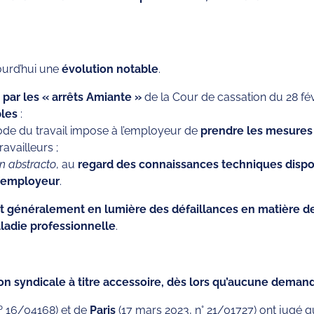
ourd’hui une
évolution notable
.
e par les « arrêts Amiante »
de la Cour de cassation du 28 fév
bles
:
u Code du travail impose à l’employeur de
prendre les mesures 
ravailleurs ;
in abstracto
, au
regard des connaissances techniques dispon
l’employeur
.
 généralement en lumière des défaillances en matière de
aladie professionnelle
.
on syndicale à titre accessoire, dès lors qu’aucune demand
nº 16/04168) et de
Paris
(17 mars 2023, n° 21/01727) ont jugé 