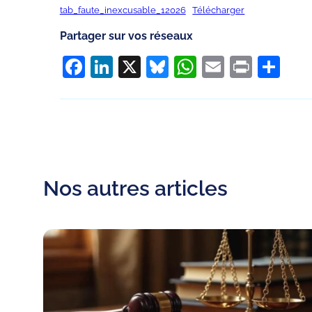
tab_faute_inexcusable_12026
Télécharger
Partager sur vos réseaux
Facebook
LinkedIn
X
Bluesky
WhatsApp
Email
Print
Pa
Nos autres articles