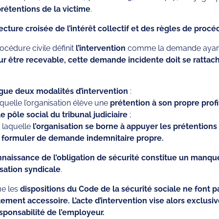
prétentions de la victime
.
ecture croisée de l’intérêt collectif et des règles de procé
rocédure civile définit
l’intervention
comme la demande ayan
ur être recevable, cette demande incidente doit se rattach
ngue deux modalités d’intervention
:
aquelle l’organisation élève une
prétention à son propre pr
 pôle social du tribunal judiciaire
;
r laquelle
l’organisation se borne à appuyer les prétentions 
sans formuler de demande indemnitaire propre.
aissance de l’obligation de sécurité constitue un manqu
nisation syndicale
.
ue les
dispositions du Code de la sécurité sociale ne font pas
ement accessoire. L’acte d’intervention vise alors exclusiv
esponsabilité de l’employeur.