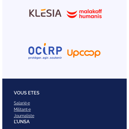
VOUS ETES
Salarié·e
Militant·e
Journaliste
L’UNSA