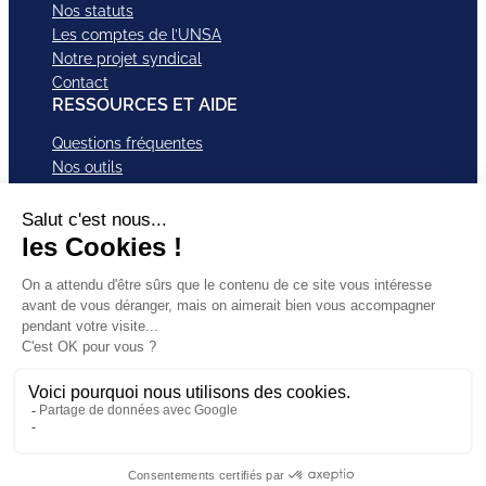
Nos statuts
Les comptes de l’UNSA
Notre projet syndical
Contact
RESSOURCES ET AIDE
Questions fréquentes
Nos outils
Nos campagnes
Nos structures et services
Je VEUX Adhérer
ABonnez-vous à nos newsletter
Mentions légales
Facebook
Instagram
LinkedI
Politique de
SUIVEZ-
X
Bluesky
YouTub
confidentialité
NOUS
TikTok
CGU