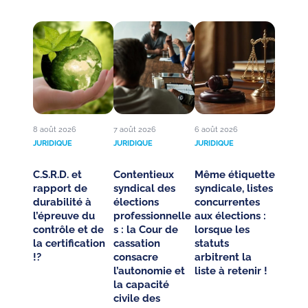
8 août 2026
7 août 2026
6 août 2026
JURIDIQUE
JURIDIQUE
JURIDIQUE
C.S.R.D. et
Contentieux
Même étiquette
rapport de
syndical des
syndicale, listes
durabilité à
élections
concurrentes
l’épreuve du
professionnelle
aux élections :
contrôle et de
s : la Cour de
lorsque les
la certification
cassation
statuts
!?
consacre
arbitrent la
l’autonomie et
liste à retenir !
la capacité
civile des