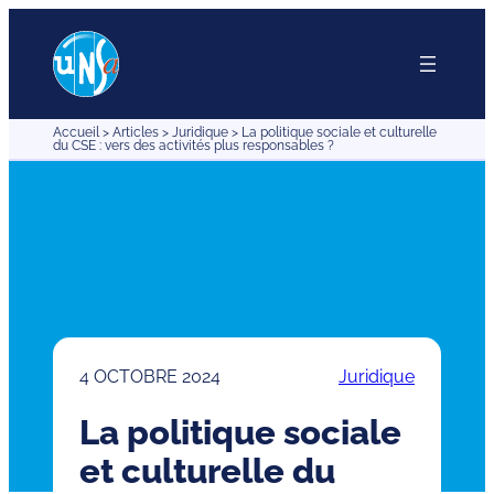
Aller
au
contenu
Accueil
>
Articles
>
Juridique
>
La politique sociale et culturelle
du CSE : vers des activités plus responsables ?
4 OCTOBRE 2024
Juridique
La politique sociale
et culturelle du