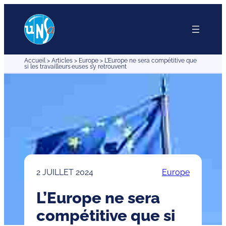
Aller
au
contenu
Accueil
>
Articles
>
Europe
>
L’Europe ne sera compétitive que
si les travailleurs·euses s’y retrouvent
2 JUILLET 2024
Europe
L’Europe ne sera
compétitive que si