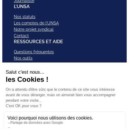
Journaliste
L’UNSA
Nos statuts
Les comptes de l’UNSA
Notre projet syndical
Contact
RESSOURCES ET AIDE
Questions fréquentes
Nos outils
Nos campagnes
Nos structures et services
Je VEUX Adhérer
ABonnez-vous à nos newsletter
Mentions légales
Facebook
Instagram
LinkedI
Politique de
SUIVEZ-
X
Bluesky
YouTub