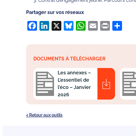
Contrat d’engagement jeune, Parcours cont
Partager sur vos réseaux
Facebook
LinkedIn
X
Bluesky
WhatsApp
Email
Print
Pa
DOCUMENTS À TÉLÉCHARGER
Les annexes –
L’essentiel de
l’éco – Janvier
2026
< Retour aux outils