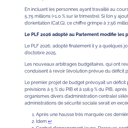
En incluant les personnes ayant travaillé au cours
5,75 millions (+1,0 % sur le trimestre). Si l’on y 
d’orientation (Cat.G), ce chiffre grimpe à 7,56 millio
Le PLF 2026 adopté au Parlement modifie les 
Le PLF 2026, adopté finalement il y a quelques jour
d’octobre 2025.
Les nouveaux arbitrages budgétaires, qui ont rev
conduisent à revoir l’évolution prévue du déficit p
Le premier projet de budget prévoyait un déficit 
prévisions à 5 % du PIB et à 118,9 % du PIB, après 5
organismes divers d’administration centrale) s’élèv
administrations de sécurité sociale serait en excé
Après une hausse très marquée ces derniè
Idem
↩︎