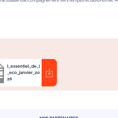
ractualisé d’accompagnement vers l’emploi et l’autonomie, 
rtager
l_essentiel_de_l
_eco_janvier_20
26