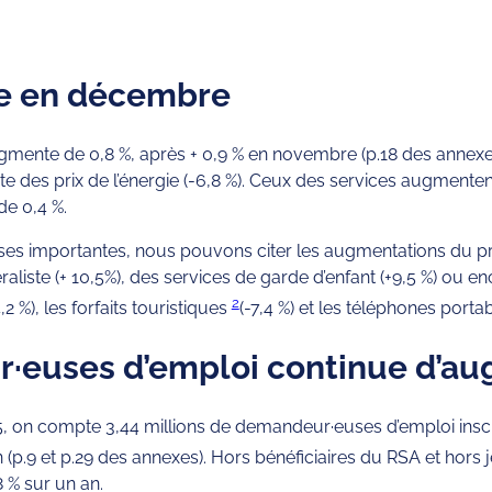
ble en décembre
ugmente de 0,8 %, après + 0,9 % en novembre (p.18 des annexes
te des prix de l’énergie (-6,8 %). Ceux des services augmentent
de 0,4 %.
sses importantes, nous pouvons citer les augmentations du pr
liste (+ 10,5%), des services de garde d’enfant (+9,5 %) ou en
2
,2 %), les forfaits touristiques
(-7,4 %) et les téléphones portab
·euses d’emploi continue d’a
, on compte 3,44 millions de demandeur·euses d’emploi inscrit
an (p.9 et p.29 des annexes). Hors bénéficiaires du RSA et hor
8 % sur un an.