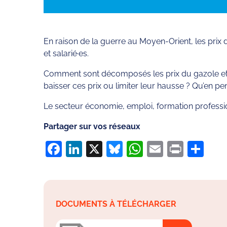
En raison de la guerre au Moyen-Orient, les prix
et salarié·es.
Comment sont décomposés les prix du gazole et 
baisser ces prix ou limiter leur hausse ? Qu’en p
Le secteur économie, emploi, formation professio
Partager sur vos réseaux
Facebook
LinkedIn
X
Bluesky
WhatsApp
Email
Print
Pa
DOCUMENTS À TÉLÉCHARGER