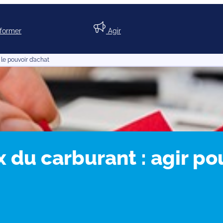
nformer
Agir
 le pouvoir d’achat
 du carburant : agir po