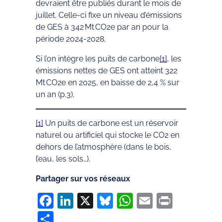
devraient être publiés durant le mois de
juillet. Celle-ci fixe un niveau d’émissions
de GES à 342 Mt CO2e par an pour la
période 2024-2028.
Si l’on intègre les puits de carbone
[1]
, les
émissions nettes de GES ont atteint 322
Mt CO2e en 2025, en baisse de 2,4 % sur
un an (p.3).
[1]
Un puits de carbone est un réservoir
naturel ou artificiel qui stocke le CO2 en
dehors de l’atmosphère (dans le bois,
l’eau, les sols…).
Partager sur vos réseaux
Facebook
LinkedIn
X
Bluesky
WhatsApp
Email
Print
Partager