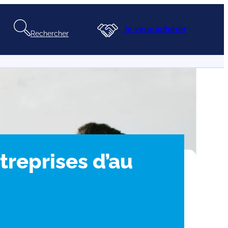
Je veux adhérer
Rechercher
treprises d’au