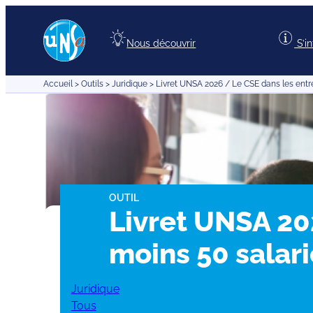
Aller
au
Nous découvrir
S’i
contenu
Accueil
>
Outils
>
Juridique
>
Livret UNSA 2026 / Le CSE dans les entre
OUTIL
Livret UNSA 20
moins 50 salari
Juridique
Tous