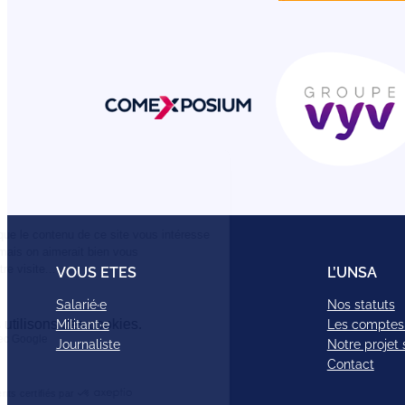
VOUS ETES
L’UNSA
Salarié·e
Nos statuts
Militant·e
Les comptes
Journaliste
Notre projet 
Contact