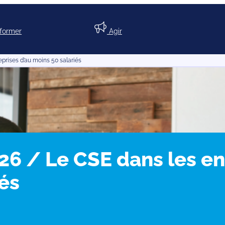
nformer
Agir
prises d’au moins 50 salariés
26 / Le CSE dans les en
és