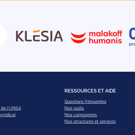
RESSOURCES ET AIDE
Questions fréquentes
 de l’UNSA
Nos outils
syndical
Nos campagnes
Nos structures et services