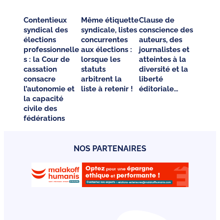
Contentieux
Même étiquette
Clause de
syndical des
syndicale, listes
conscience des
élections
concurrentes
auteurs, des
professionnelle
aux élections :
journalistes et
s : la Cour de
lorsque les
atteintes à la
cassation
statuts
diversité et la
consacre
arbitrent la
liberté
l’autonomie et
liste à retenir !
éditoriale…
la capacité
civile des
fédérations
NOS PARTENAIRES