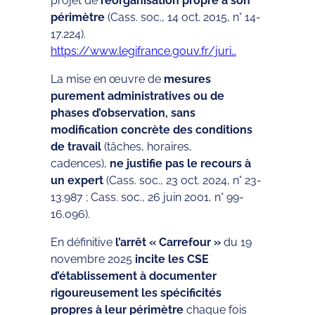
projet de
réorganisation propre à son
périmètre
(Cass. soc., 14 oct. 2015, n° 14-
17.224).
https://www.legifrance.gouv.fr/juri…
La mise en œuvre de
mesures
purement administratives ou de
phases d’observation, sans
modification concrète des conditions
de travail
(tâches, horaires,
cadences),
ne justifie pas le recours à
un expert
(Cass. soc., 23 oct. 2024, n° 23-
13.987 ; Cass. soc., 26 juin 2001, n° 99-
16.096).
En définitive
l’arrêt « Carrefour »
du 19
novembre 2025
incite les CSE
d’établissement à documenter
rigoureusement les spécificités
propres à leur périmètre
chaque fois