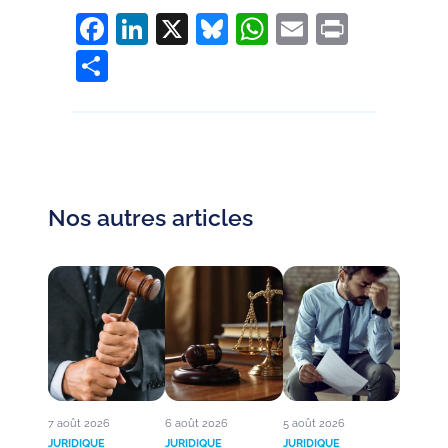
Facebook
LinkedIn
X
Bluesky
WhatsApp
Email
Print
Partager
Nos autres articles
7 août 2026
6 août 2026
5 août 2026
JURIDIQUE
JURIDIQUE
JURIDIQUE