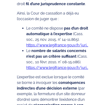
droit
fil d’une jurisprudence constante
.
Ainsi, la Cour de cassation a déjà eu
l’occasion de juger que :
Le comité ne dispose
pas d’un droit
automatique à l’expertise
(Cass.
soc., 25 nov. 2015, n° 14-11.865).
https://www.legifrance.gouv.fr/juri…
Le
nombre de salariés concernés
n’est pas un critère suffisant
(Cass.
soc., 10 févr. 2010, n° 08-15.086).
https://www.legifrance.gouv.fr/juri…
L’expertise est exclue lorsque le comité
se borne à invoquer les
conséquences
indirectes d’une décision externe
(par
exemple, la fermeture d’un site donneur
d’ordre) sans démontrer l’existence d’un