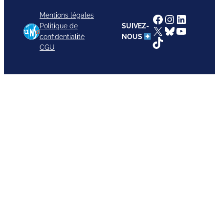
Mentions légales
Facebook
Instagram
LinkedI
Politique de
SUIVEZ-
X
Bluesky
YouTub
confidentialité
NOUS
TikTok
CGU