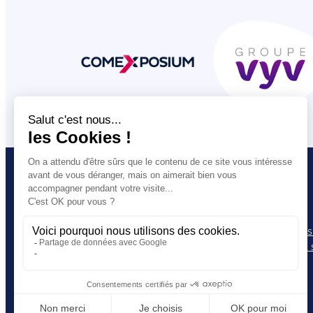
VOUS ETES
L’UNSA
Salarié·e
Nos statuts
Militant·e
Les comptes
Journaliste
Notre projet 
Contact