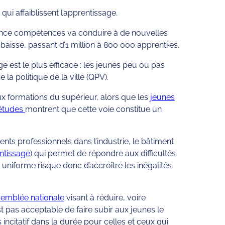
ui affaiblissent l’apprentissage.
rance compétences va conduire à de nouvelles
aisse, passant d’1 million à 800 000 apprenti·es.
e est le plus efficace : les jeunes peu ou pas
 la politique de la ville (QPV).
ux formations du supérieur, alors que les
jeunes
études
montrent que cette voie constitue un
nts professionnels dans l’industrie, le bâtiment
ntissage
) qui permet de répondre aux difficultés
uniforme risque donc d’accroître les inégalités
ssemblée nationale
visant à réduire, voire
st pas acceptable de faire subir aux jeunes le
ncitatif dans la durée pour celles et ceux qui