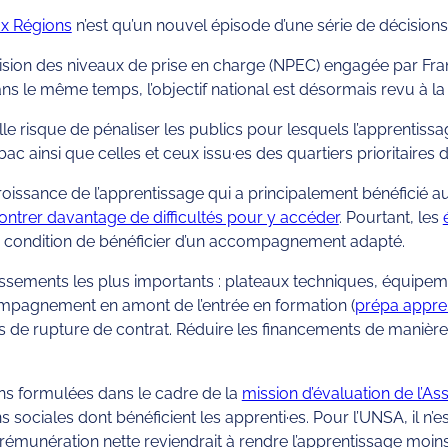
ux Régions
n’est qu’un nouvel épisode d’une série de décisions q
évision des niveaux de prise en charge (NPEC) engagée par F
 le même temps, l’objectif national est désormais revu à la b
e risque de pénaliser les publics pour lesquels l’apprentissag
bac ainsi que celles et ceux issu·es des quartiers prioritaires de
roissance de l’apprentissage qui a principalement bénéficié a
contrer davantage de difficultés pour y accéder
. Pourtant, les
, à condition de bénéficier d’un accompagnement adapté.
issements les plus importants : plateaux techniques, équipeme
accompagnement en amont de l’entrée en formation (
prépa appre
 de rupture de contrat. Réduire les financements de manière 
ons formulées dans le cadre de la
mission d’évaluation de l’A
 sociales dont bénéficient les apprenti·es. Pour l’UNSA, il n’e
munération nette reviendrait à rendre l’apprentissage moins i