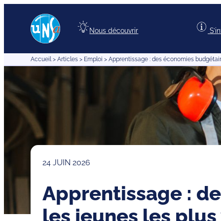
Aller
au
Nous découvrir
S’i
contenu
Accueil
>
Articles
>
Emploi
>
Apprentissage : des économies budgétaires
24 JUIN 2026
Apprentissage : de
les jeunes les plus