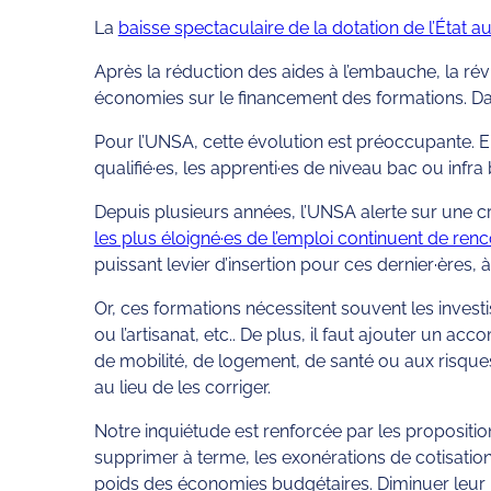
La
baisse spectaculaire de la dotation de l’État a
Après la réduction des aides à l’embauche, la r
économies sur le financement des formations. Dans
Pour l’UNSA, cette évolution est préoccupante. Ell
qualifié·es, les apprenti·es de niveau bac ou infra 
Depuis plusieurs années, l’UNSA alerte sur une c
les plus éloigné·es de l’emploi continuent de ren
puissant levier d’insertion pour ces dernier·ères
Or, ces formations nécessitent souvent les invest
ou l’artisanat, etc.. De plus, il faut ajouter un 
de mobilité, de logement, de santé ou aux risques
au lieu de les corriger.
Notre inquiétude est renforcée par les propositi
supprimer à terme, les exonérations de cotisations
poids des économies budgétaires. Diminuer leur ré