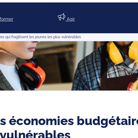
nformer
Agir
 qui fragilisent les jeunes les plus vulnérables
s économies budgétaire
 vulnérables